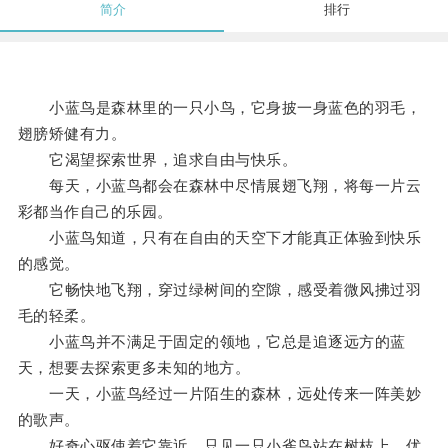
简介
排行
小蓝鸟是森林里的一只小鸟，它身披一身蓝色的羽毛，
翅膀矫健有力。
它渴望探索世界，追求自由与快乐。
每天，小蓝鸟都会在森林中尽情展翅飞翔，将每一片云
彩都当作自己的乐园。
小蓝鸟知道，只有在自由的天空下才能真正体验到快乐
的感觉。
它畅快地飞翔，穿过绿树间的空隙，感受着微风拂过羽
毛的轻柔。
小蓝鸟并不满足于固定的领地，它总是追逐远方的蓝
天，想要去探索更多未知的地方。
一天，小蓝鸟经过一片陌生的森林，远处传来一阵美妙
的歌声。
好奇心驱使着它靠近，只见一只小雀鸟站在树枝上，优