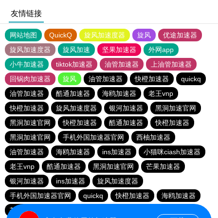
友情链接
网站地图
QuickQ
旋风加速度器
旋风
优途加速器
旋风加速度器
旋风加速
坚果加速器
外网app
小牛加速器
tiktok加速器
油管加速器
上油管加速器
回锅肉加速器
旋风
油管加速器
快橙加速器
quickq
油管加速器
酷通加速器
海鸥加速器
老王vnp
快橙加速器
旋风加速度器
银河加速器
黑洞加速官网
黑洞加速官网
快橙加速器
酷通加速器
快橙加速器
黑洞加速官网
手机外国加速器官网
西柚加速器
油管加速器
海鸥加速器
ins加速器
小猫咪ciash加速器
老王vnp
酷通加速器
黑洞加速官网
芒果加速器
银河加速器
ins加速器
旋风加速度器
手机外国加速器官网
quickq
快橙加速器
海鸥加速器
芒果加速器
旋风加速度器
快橙加速器