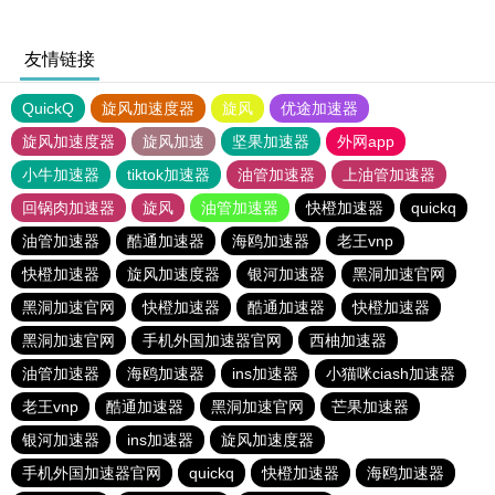
友情链接
QuickQ
旋风加速度器
旋风
优途加速器
旋风加速度器
旋风加速
坚果加速器
外网app
小牛加速器
tiktok加速器
油管加速器
上油管加速器
回锅肉加速器
旋风
油管加速器
快橙加速器
quickq
油管加速器
酷通加速器
海鸥加速器
老王vnp
快橙加速器
旋风加速度器
银河加速器
黑洞加速官网
黑洞加速官网
快橙加速器
酷通加速器
快橙加速器
黑洞加速官网
手机外国加速器官网
西柚加速器
油管加速器
海鸥加速器
ins加速器
小猫咪ciash加速器
老王vnp
酷通加速器
黑洞加速官网
芒果加速器
银河加速器
ins加速器
旋风加速度器
手机外国加速器官网
quickq
快橙加速器
海鸥加速器