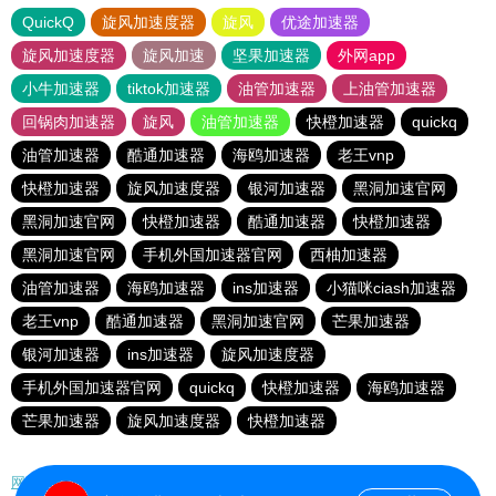
QuickQ
旋风加速度器
旋风
优途加速器
旋风加速度器
旋风加速
坚果加速器
外网app
小牛加速器
tiktok加速器
油管加速器
上油管加速器
回锅肉加速器
旋风
油管加速器
快橙加速器
quickq
油管加速器
酷通加速器
海鸥加速器
老王vnp
快橙加速器
旋风加速度器
银河加速器
黑洞加速官网
黑洞加速官网
快橙加速器
酷通加速器
快橙加速器
黑洞加速官网
手机外国加速器官网
西柚加速器
油管加速器
海鸥加速器
ins加速器
小猫咪ciash加速器
老王vnp
酷通加速器
黑洞加速官网
芒果加速器
银河加速器
ins加速器
旋风加速度器
手机外国加速器官网
quickq
快橙加速器
海鸥加速器
芒果加速器
旋风加速度器
快橙加速器
网站地图