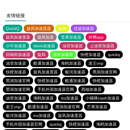
友情链接
QuickQ
旋风加速度器
旋风
优途加速器
旋风加速度器
旋风加速
坚果加速器
外网app
小牛加速器
tiktok加速器
油管加速器
上油管加速器
回锅肉加速器
旋风
油管加速器
快橙加速器
quickq
油管加速器
酷通加速器
海鸥加速器
老王vnp
快橙加速器
旋风加速度器
银河加速器
黑洞加速官网
黑洞加速官网
快橙加速器
酷通加速器
快橙加速器
黑洞加速官网
手机外国加速器官网
西柚加速器
油管加速器
海鸥加速器
ins加速器
小猫咪ciash加速器
老王vnp
酷通加速器
黑洞加速官网
芒果加速器
银河加速器
ins加速器
旋风加速度器
手机外国加速器官网
quickq
快橙加速器
海鸥加速器