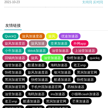
2021-10-23
支持
[0]
反对
[0]
友情链接
QuickQ
旋风加速度器
旋风
优途加速器
旋风加速度器
旋风加速
坚果加速器
外网app
小牛加速器
tiktok加速器
油管加速器
上油管加速器
回锅肉加速器
旋风
油管加速器
快橙加速器
quickq
油管加速器
酷通加速器
海鸥加速器
老王vnp
快橙加速器
旋风加速度器
银河加速器
黑洞加速官网
黑洞加速官网
快橙加速器
酷通加速器
快橙加速器
黑洞加速官网
手机外国加速器官网
西柚加速器
油管加速器
海鸥加速器
ins加速器
小猫咪ciash加速器
老王vnp
酷通加速器
黑洞加速官网
芒果加速器