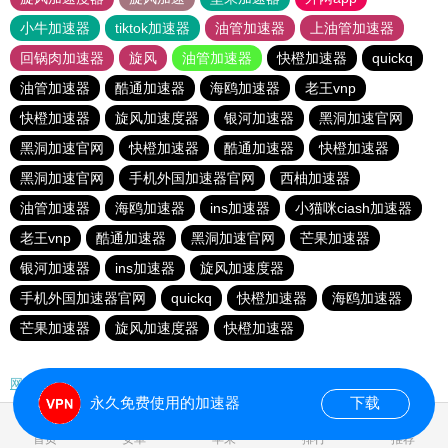
小牛加速器
tiktok加速器
油管加速器
上油管加速器
回锅肉加速器
旋风
油管加速器
快橙加速器
quickq
油管加速器
酷通加速器
海鸥加速器
老王vnp
快橙加速器
旋风加速度器
银河加速器
黑洞加速官网
黑洞加速官网
快橙加速器
酷通加速器
快橙加速器
黑洞加速官网
手机外国加速器官网
西柚加速器
油管加速器
海鸥加速器
ins加速器
小猫咪ciash加速器
老王vnp
酷通加速器
黑洞加速官网
芒果加速器
银河加速器
ins加速器
旋风加速度器
手机外国加速器官网
quickq
快橙加速器
海鸥加速器
芒果加速器
旋风加速度器
快橙加速器
网站地图
永久免费使用的加速器
下载
0.153530s
首页
安卓
苹果
排行
推荐