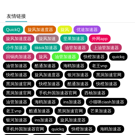
友情链接
QuickQ
旋风加速度器
旋风
优途加速器
旋风加速度器
旋风加速
坚果加速器
外网app
小牛加速器
tiktok加速器
油管加速器
上油管加速器
回锅肉加速器
旋风
油管加速器
快橙加速器
quickq
油管加速器
酷通加速器
海鸥加速器
老王vnp
快橙加速器
旋风加速度器
银河加速器
黑洞加速官网
黑洞加速官网
快橙加速器
酷通加速器
快橙加速器
黑洞加速官网
手机外国加速器官网
西柚加速器
油管加速器
海鸥加速器
ins加速器
小猫咪ciash加速器
老王vnp
酷通加速器
黑洞加速官网
芒果加速器
银河加速器
ins加速器
旋风加速度器
手机外国加速器官网
quickq
快橙加速器
海鸥加速器