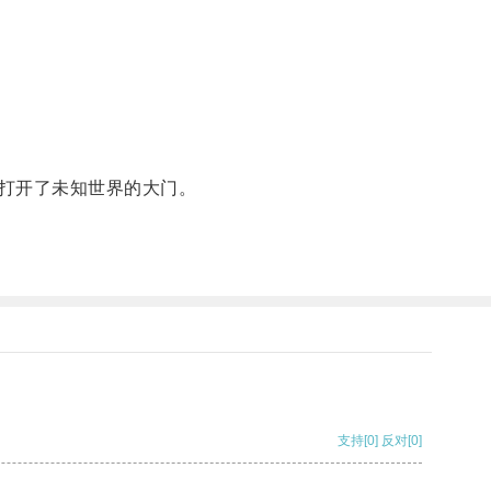
打开了未知世界的大门。
支持
[0]
反对
[0]