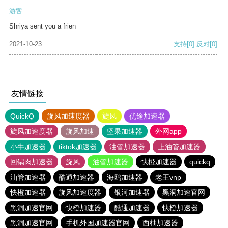
游客
Shriya sent you a frien
2021-10-23
支持
[0]
反对
[0]
友情链接
QuickQ
旋风加速度器
旋风
优途加速器
旋风加速度器
旋风加速
坚果加速器
外网app
小牛加速器
tiktok加速器
油管加速器
上油管加速器
回锅肉加速器
旋风
油管加速器
快橙加速器
quickq
油管加速器
酷通加速器
海鸥加速器
老王vnp
快橙加速器
旋风加速度器
银河加速器
黑洞加速官网
黑洞加速官网
快橙加速器
酷通加速器
快橙加速器
黑洞加速官网
手机外国加速器官网
西柚加速器