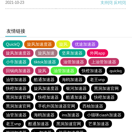
2021-10-23
支持
[0]
反对
[0]
友情链接
QuickQ
旋风加速度器
旋风
优途加速器
旋风加速度器
旋风加速
坚果加速器
外网app
小牛加速器
tiktok加速器
油管加速器
上油管加速器
回锅肉加速器
旋风
油管加速器
快橙加速器
quickq
油管加速器
酷通加速器
海鸥加速器
老王vnp
快橙加速器
旋风加速度器
银河加速器
黑洞加速官网
黑洞加速官网
快橙加速器
酷通加速器
快橙加速器
黑洞加速官网
手机外国加速器官网
西柚加速器
油管加速器
海鸥加速器
ins加速器
小猫咪ciash加速器
老王vnp
酷通加速器
黑洞加速官网
芒果加速器