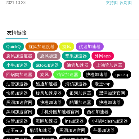
2021-10-23
支持
[0]
反对
[0]
友情链接
QuickQ
旋风加速度器
旋风
优途加速器
旋风加速度器
旋风加速
坚果加速器
外网app
小牛加速器
tiktok加速器
油管加速器
上油管加速器
回锅肉加速器
旋风
油管加速器
快橙加速器
quickq
油管加速器
酷通加速器
海鸥加速器
老王vnp
快橙加速器
旋风加速度器
银河加速器
黑洞加速官网
黑洞加速官网
快橙加速器
酷通加速器
快橙加速器
黑洞加速官网
手机外国加速器官网
西柚加速器
油管加速器
海鸥加速器
ins加速器
小猫咪ciash加速器
老王vnp
酷通加速器
黑洞加速官网
芒果加速器