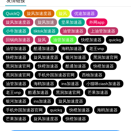
友情链接
QuickQ
旋风加速度器
旋风
优途加速器
旋风加速度器
旋风加速
坚果加速器
外网app
小牛加速器
tiktok加速器
油管加速器
上油管加速器
回锅肉加速器
旋风
油管加速器
快橙加速器
quickq
油管加速器
酷通加速器
海鸥加速器
老王vnp
快橙加速器
旋风加速度器
银河加速器
黑洞加速官网
黑洞加速官网
快橙加速器
酷通加速器
快橙加速器
黑洞加速官网
手机外国加速器官网
西柚加速器
油管加速器
海鸥加速器
ins加速器
小猫咪ciash加速器
老王vnp
酷通加速器
黑洞加速官网
芒果加速器
银河加速器
ins加速器
旋风加速度器
手机外国加速器官网
quickq
快橙加速器
海鸥加速器
芒果加速器
旋风加速度器
快橙加速器