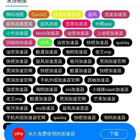
友情链接
网站地图
QuickQ
旋风加速度器
旋风
优途加速器
旋风加速度器
旋风加速
坚果加速器
外网app
小牛加速器
tiktok加速器
油管加速器
上油管加速器
回锅肉加速器
旋风
油管加速器
快橙加速器
quickq
油管加速器
酷通加速器
海鸥加速器
老王vnp
快橙加速器
旋风加速度器
银河加速器
黑洞加速官网
黑洞加速官网
快橙加速器
酷通加速器
快橙加速器
黑洞加速官网
手机外国加速器官网
西柚加速器
油管加速器
海鸥加速器
ins加速器
小猫咪ciash加速器
老王vnp
酷通加速器
黑洞加速官网
芒果加速器
银河加速器
ins加速器
旋风加速度器
手机外国加速器官网
quickq
快橙加速器
海鸥加速器
芒果加速器
旋风加速度器
快橙加速器
永久免费使用的加速器
下载